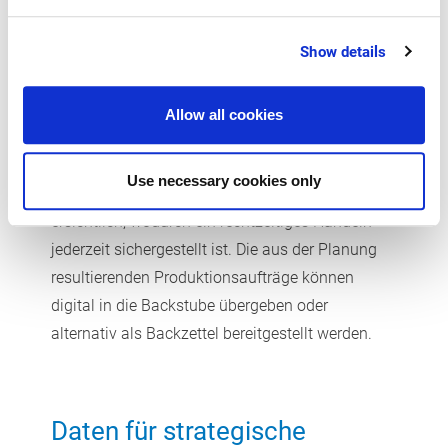
München. Rischarts beliefert seine 15 Filialen bis
Show details
zu 5-mal am Tag – daraus ergibt sich eine
herausfordernde Echtzeitplanung und
aufwändige Logistik, die erst durch den Einsatz
Allow all cookies
eines integrierten ERP-Systems möglich ist. Auch
ungeplante Verkäufe von Brezen, Semmeln, Brot,
Use necessary cookies only
Kleingebäck, Torten und Co. sind in der Planung
ersichtlich, wodurch ein rechtzeitiges Handeln
jederzeit sichergestellt ist. Die aus der Planung
resultierenden Produktionsaufträge können
digital in die Backstube übergeben oder
alternativ als Backzettel bereitgestellt werden.
Daten für strategische