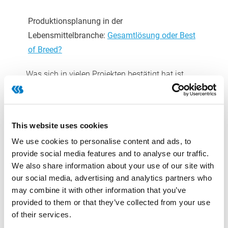
Produktionsplanung in der
Lebensmittelbranche:
Gesamtlösung oder Best
of Breed?
Was sich in vielen Projekten bestätigt hat ist,
dass durch den effektiven Einsatz einer
Planungssoftware
This website uses cookies
Rohstoffe günstiger beschafft werden
We use cookies to personalise content and ads, to
Maschinen optimal ausgelastet werden
provide social media features and to analyse our traffic.
Lagerkapazitäten optimiert werden und
We also share information about your use of our site with
our social media, advertising and analytics partners who
eine 100prozentige Liefertreue erreicht wird.
may combine it with other information that you’ve
provided to them or that they’ve collected from your use
Wie eine wirklich gute Planung aussieht, zeigt
of their services.
unser Kunde Rischarts Backhaus im schönen