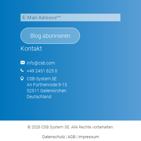
Kontakt
info@csb.com
+49 2451 625 0
CSB-System SE
An Fürthenrode 9-15
52511 Geilenkirchen
Deutschland
© 2026 CSB System SE. Alle Rechte vorbehalten.
Datenschutz
|
AGB
|
Impressum