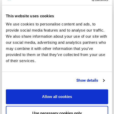
die vorherrschenden Sicherheitsbedenken und
fehlende Budgets. Eine starke Digitalisierung der
This website uses cookies
Branche erwarten daher die meisten Entscheider
in Zukunft nicht. Nur 20 Prozent der Befragten
We use cookies to personalise content and ads, to
provide social media features and to analyse our traffic.
war der Meinung, dass die
We also share information about your use of our site with
Lebensmittelproduktion in 30 Jahren durch das
our social media, advertising and analytics partners who
Internet of Things, Robotik und künstliche
may combine it with other information that you’ve
Intelligenz weitgehend vollautomatisiert sein
provided to them or that they’ve collected from your use
wird.
of their services.
Show details
Qualität wird in Zukunft noch
wichtiger für den Erfolg
Allow all cookies
Am wahrscheinlichsten war für die Entscheider
folgendes Szenario: Die Bedeutung von
Use necessary cookies only