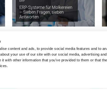
ERP
ERP-Systeme für Molkereien
– Sieben Fragen, sieben
Antworten
s
ise content and ads, to provide social media features and to anal
about your use of our site with our social media, advertising and
Immer Up-To-Date
Kont
t with other information that you’ve provided to them or that the
ices.
Holen Sie sich die neuesten Infos, mit unserem E-
inf
Mail-Service
+49
CSB
An 
525
Deu