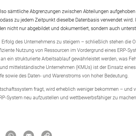
so sämtliche Abgrenzungen zwischen Abteilungen aufgehoben un
sodass zu jedem Zeitpunkt dieselbe Datenbasis verwendet wird. 
n nicht nur abgebildet und dokumentiert, sondern auch unterstü
n Erfolg des Unternehmens zu steigern – schließlich stehen die 
fiziente Nutzung von Ressourcen im Vordergrund eines ERP-Sys
 ein strukturierte Arbeitsablauf gewährleistet werden, was Feh
ne und mittelständische Unternehmen (KMUs) ist der Einsatz ein
äufe sowie des Daten- und Warenstroms von hoher Bedeutung.
schaftssystem fragt, wird erheblich weniger bekommen – und ver
RP-System neu aufzustellen und wettbewerbsfähiger zu machen