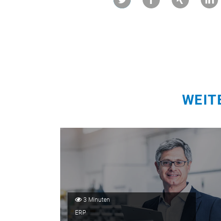
WEIT
3 Minuten
ERP