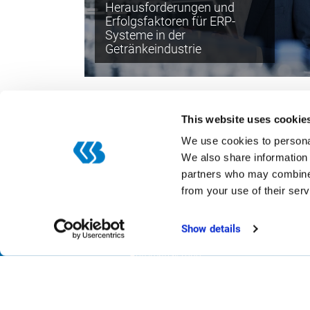
Herausforderungen und
Erfolgsfaktoren für ERP-
Systeme in der
Getränkeindustrie
This website uses cookie
We use cookies to personal
We also share information 
Kategorien
partners who may combine i
from your use of their serv
Digitalisierung
ERP
Show details
Smarte Produktion
Automatisierung
Trends
Meinung