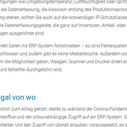
gungen wie Umgebungstemperatur, Luftfeuchtigkeit oder Spritz
r die Datenerfassung, die klassisch entlang des Produktionsproze
g stehen, sollten Sie auch auf die notwendigen IP-Schutzklass
ile Datenerfassungsgeräte, die ganz auf Inventuren, Artikel- od
en ausgerichtet sind.
rekt Daten ins ERP-System fortschreiben – so sind Fehlerquelle
chlossen und zudem gibt es keine Medienbrüche. Außerdem soll
 die Möglichkeit geben, Waagen, Scanner und Drucker direkt e
nd fehlerfrei durchgeführt wird.
egal von wo
chon zum Alltag gehört, stellte zu während der Corona-Pandemi
office und der ortsunabhängige Zugriff auf ein ERP-System. Gr
rbeiten und den Zugriff von überall erlauben, vorausgesetzt, es 