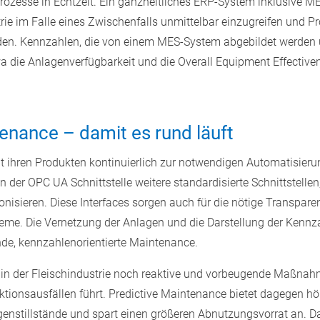
rozesse in Echtzeit. Ein ganzheitliches ERP-System inklusive M
ie im Falle eines Zwischenfalls unmittelbar einzugreifen und Pr
den. Kennzahlen, die von einem MES-System abgebildet werden un
a die Anlagenverfügbarkeit und die Overall Equipment Effectiv
tenance – damit es rund läuft
it ihren Produkten kontinuierlich zur notwendigen Automatisieru
en der OPC UA Schnittstelle weitere standardisierte Schnittstellen
nisieren. Diese Interfaces sorgen auch für die nötige Transpare
eme. Die Vernetzung der Anlagen und die Darstellung der Kenn
de, kennzahlenorientierte Maintenance.
ix in der Fleischindustrie noch reaktive und vorbeugende Maßna
tionsausfällen führt. Predictive Maintenance bietet dagegen hö
enstillstände und spart einen größeren Abnutzungsvorrat an. D