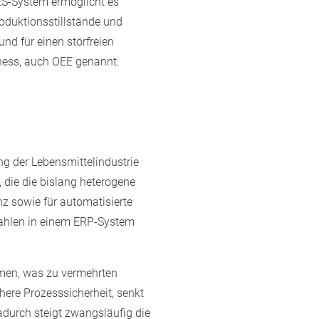
ES-System ermöglicht es
oduktionsstillstände und
d für einen störfreien
eness, auch OEE genannt.
ng der Lebensmittelindustrie
, die die bislang heterogene
nz sowie für automatisierte
zahlen in einem ERP-System
hmen, was zu vermehrten
here Prozesssicherheit, senkt
adurch steigt zwangsläufig die